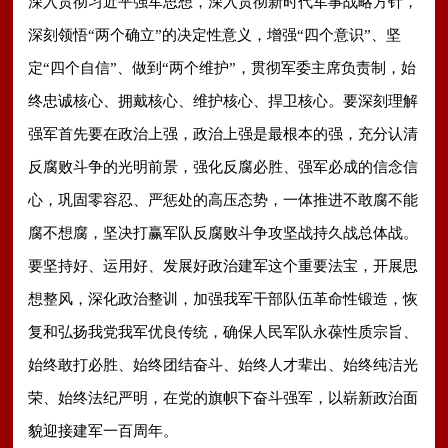
深入贯彻习近平强军思想，深入贯彻新时代军事战略方针，
深刻领悟“两个确立”的决定性意义，增强“四个意识”、坚
定“四个自信”、做到“两个维护”，贯彻军委主席负责制，始
终忠诚核心、拥戴核心、维护核心、捍卫核心。要深刻理解
强军首先要在政治上强，政治上强是最根本的强，充分认清
反腐败斗争的光明前景，强化反腐必胜、强军必成的信念信
心，巩固零容忍、严惩处的高压态势，一体推进不敢腐不能
腐不想腐，坚决打赢军队反腐败斗争攻坚战持久战总体战。
要坚持好、运用好、发展好政治建军这个重要法宝，开展思
想整风，深化政治整训，加强我军干部队伍革命性锻造，恢
复和弘扬我党我军优良传统，确保人民军队永葆性质宗旨、
始终敢打必胜、始终团结奋斗、始终人才辈出、始终纯洁光
荣、始终法纪严明，在党的旗帜下奋斗强军，以崭新政治面
貌迎接建军一百周年。