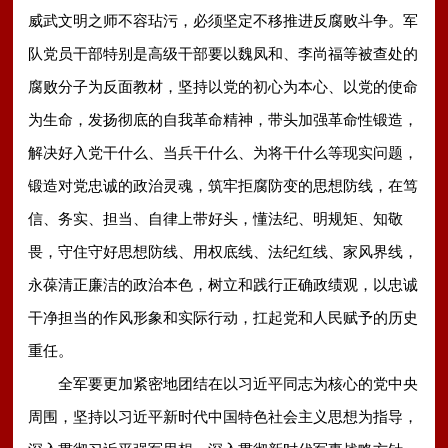
威武文明之师不容玷污，必须坚定不移推进反腐败斗争。军
队党员干部特别是高级干部要以魏凤和、李尚福等被查处的
腐败分子为反面教材，坚持以党的初心为本心、以党的使命
为生命，发扬彻底的自我革命精神，带头加强革命性锻造，
解决好入党干什么、当兵干什么、为将干什么等现实问题，
锻造对党忠诚的政治灵魂，筑牢拒腐防变的思想防线，在笃
信、务实、担当、自律上带好头，懂法纪、明规矩、知敬
畏，守住守好思想防线、用权底线、法纪红线、家风界线，
永葆清正廉洁的政治本色，树立和践行正确政绩观，以忠诚
干净担当的作风形象和实际行动，扛起党和人民赋予的历史
重任。
全军要更加紧密地团结在以习近平同志为核心的党中央
周围，坚持以习近平新时代中国特色社会主义思想为指导，