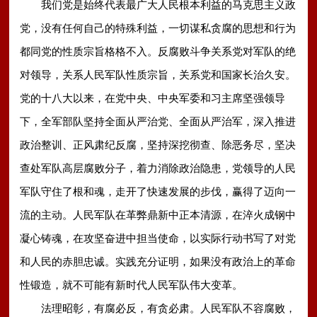
我们党是始终代表最广大人民根本利益的马克思主义政
党，没有任何自己的特殊利益，一切谋私贪腐的思想和行为
都同党的性质宗旨格格不入。反腐败斗争关系党对军队的绝
对领导，关系人民军队性质宗旨，关系党和国家长治久安。
党的十八大以来，在党中央、中央军委和习主席坚强领导
下，全军部队坚持全面从严治党、全面从严治军，深入推进
政治整训、正风肃纪反腐，坚持深挖彻查、除恶务尽，坚决
查处军队高层腐败分子，着力消除政治隐患，党领导的人民
军队守住了根和魂，走开了快速发展的步伐，赢得了迈向一
流的主动。人民军队在革弊鼎新中正本清源，在淬火成钢中
凝心铸魂，在攻坚奋进中担当使命，以实际行动书写了对党
和人民的赤胆忠诚。实践充分证明，如果没有政治上的革命
性锻造，就不可能有新时代人民军队伟大变革。
法理昭彰，有腐必反，有贪必肃。人民军队不容腐败，