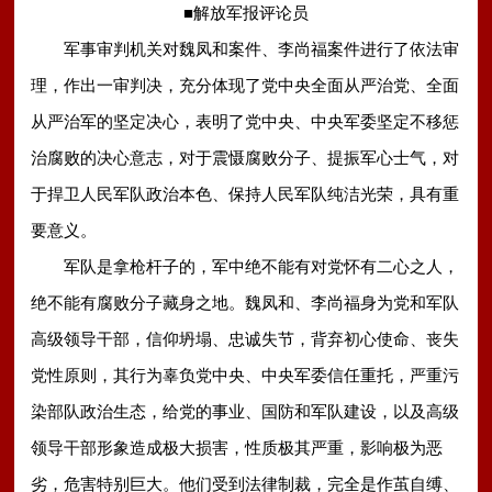
■解放军报评论员
军事审判机关对魏凤和案件、李尚福案件进行了依法审
理，作出一审判决，充分体现了党中央全面从严治党、全面
从严治军的坚定决心，表明了党中央、中央军委坚定不移惩
治腐败的决心意志，对于震慑腐败分子、提振军心士气，对
于捍卫人民军队政治本色、保持人民军队纯洁光荣，具有重
要意义。
军队是拿枪杆子的，军中绝不能有对党怀有二心之人，
绝不能有腐败分子藏身之地。魏凤和、李尚福身为党和军队
高级领导干部，信仰坍塌、忠诚失节，背弃初心使命、丧失
党性原则，其行为辜负党中央、中央军委信任重托，严重污
染部队政治生态，给党的事业、国防和军队建设，以及高级
领导干部形象造成极大损害，性质极其严重，影响极为恶
劣，危害特别巨大。他们受到法律制裁，完全是作茧自缚、