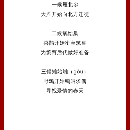
一候雁北乡
大雁开始向北方迁徙
二候鹊始巢
喜鹊开始衔草筑巢
为
繁育后代
做好准备
三候雉始雊（gòu）
野鸡开始鸣叫求偶
寻找爱情的春天