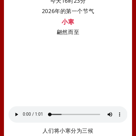
今天
16
时
23
分
202
6
年的第一个节气
小寒
翩然而至
人
们
将小寒分为三候