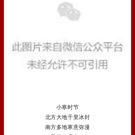
小寒时节
北方大地千里冰封
南方多地寒意弥漫